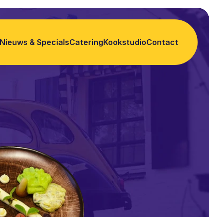
Nieuws & Specials
Catering
Kookstudio
Contact
Nieuws & Specials
Catering
Kookstudio
Contact
ISE